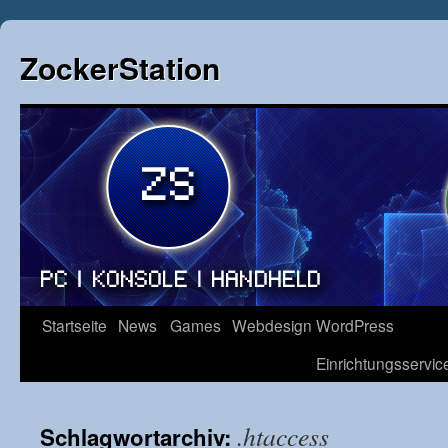
ZockerStation
Zum
Startseite
News
Games
Webdesign
WordPress
Inhalt
Einrichtungsservic
springen
.htaccess
Schlagwortarchiv: